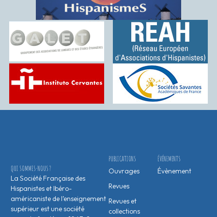
PUBLICATIONS
ÉVÉNEMENTS
QUI SOMMES-NOUS ?
Ouvrages
Évènement
La Société Française des
Revues
Hispanistes et Ibéro-
américaniste de l’enseignement
Revues et
supérieur est une société
collections