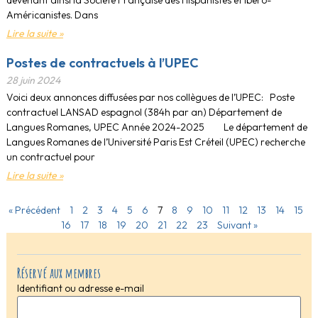
devenant ainsi la Société Française des Hispanistes et Ibéro-
Américanistes. Dans
Lire la suite »
Postes de contractuels à l’UPEC
28 juin 2024
Voici deux annonces diffusées par nos collègues de l’UPEC: Poste
contractuel LANSAD espagnol (384h par an) Département de
Langues Romanes, UPEC Année 2024-2025 Le département de
Langues Romanes de l’Université Paris Est Créteil (UPEC) recherche
un contractuel pour
Lire la suite »
« Précédent
1
2
3
4
5
6
7
8
9
10
11
12
13
14
15
16
17
18
19
20
21
22
23
Suivant »
Réservé aux membres
Identifiant ou adresse e-mail