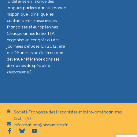
la défense en France des
langues parlées dans le monde
hispanique ; ainsi que les
contacts entre hispanistes
français·es et européen·nes.
Chaque année la SoFHIA
organise un congrès ou des
journées d’études. En 2012, elle
a créé une revue électronique
devenue référence dans ses
domaines de spécialité :
HispanismeS.
Société Française des Hispanistes et Ibéro-américanistes
(SoFHIA)
informations@hispanistes.fr