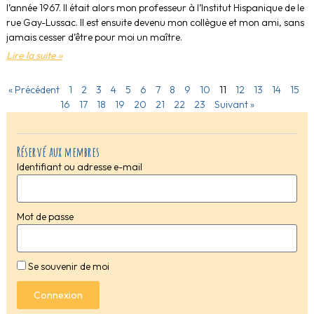
l’année 1967. Il était alors mon professeur à l’Institut Hispanique de le
rue Gay-Lussac. Il est ensuite devenu mon collègue et mon ami, sans
jamais cesser d’être pour moi un maître.
Lire la suite »
« Précédent
1
2
3
4
5
6
7
8
9
10
11
12
13
14
15
16
17
18
19
20
21
22
23
Suivant »
Réservé aux membres
Identifiant ou adresse e-mail
Mot de passe
Se souvenir de moi
Connexion