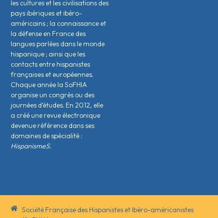
les cultures et les civilisations des
pays ibériques et ibéro-
américains ; la connaissance et
la défense en France des
langues parlées dans le monde
hispanique ; ainsi que les
contacts entre hispanistes
français·es et européen·nes.
Chaque année la SoFHIA
organise un congrès ou des
journées d’études. En 2012, elle
a créé une revue électronique
devenue référence dans ses
domaines de spécialité :
HispanismeS.
Société Française des Hispanistes et Ibéro-américanistes