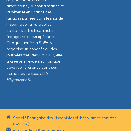
américains ; la connaissance et
la défense en France des
langues parlées dans le monde
hispanique ; ainsi que les
contacts entre hispanistes
français·es et européen·nes.
Chaque année la SoFHIA
organise un congrès ou des
journées d’études. En 2012, elle
a créé une revue électronique
devenue référence dans ses
domaines de spécialité :
HispanismeS.
Société Française des Hispanistes et Ibéro-américanistes
(SoFHIA)
informations@hispanistes.fr