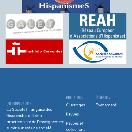
PUBLICATIONS
ÉVÉNEMENTS
QUI SOMMES-NOUS ?
Ouvrages
Évènement
La Société Française des
Revues
Hispanistes et Ibéro-
américaniste de l’enseignement
Revues et
supérieur est une société
collections