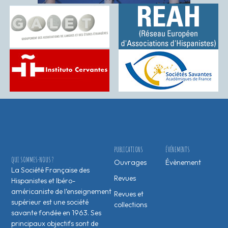
PUBLICATIONS
ÉVÉNEMENTS
QUI SOMMES-NOUS ?
Ouvrages
Évènement
La Société Française des
Revues
Hispanistes et Ibéro-
américaniste de l’enseignement
Revues et
supérieur est une société
collections
savante fondée en 1963. Ses
principaux objectifs sont de