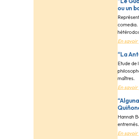
“Le Gua
ou un b
Représent
comedia. 
hétérodo
En savoir 
“La Ant
Etude de 
philosophe
maîtres.
En savoir 
“Alguna
Quiñon
Hannah Be
entremés. 
En savoir 