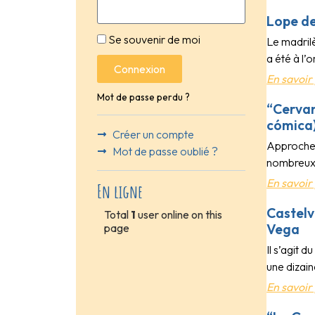
Lope de
Se souvenir de moi
Le madril
a été à l
Connexion
En savoir 
Mot de passe perdu ?
“Cervan
cómica
Créer un compte
Approche 
Mot de passe oublié ?
nombreux 
En savoir 
En ligne
Castelv
Total
1
user online on this
Vega
page
Il s’agit
une dizain
En savoir 