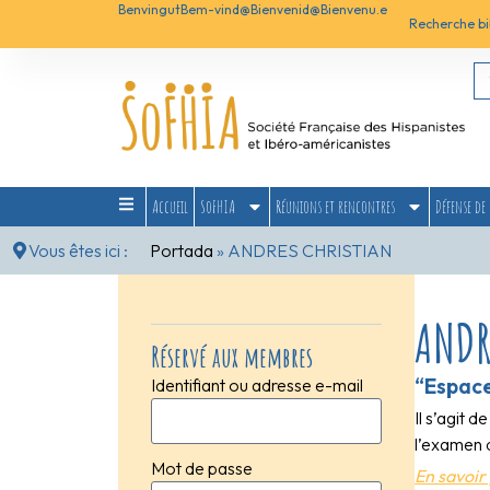
Benvingut
Bem-vind@
Bienvenid@
Bienvenu.e
Recherche bi
Accueil
SoFHIA
Réunions et rencontres
Défense de 
Vous êtes ici :
Portada
»
ANDRES CHRISTIAN
ANDR
Réservé aux membres
“Espace
Identifiant ou adresse e-mail
Il s’agit
l’examen d
Mot de passe
En savoir 