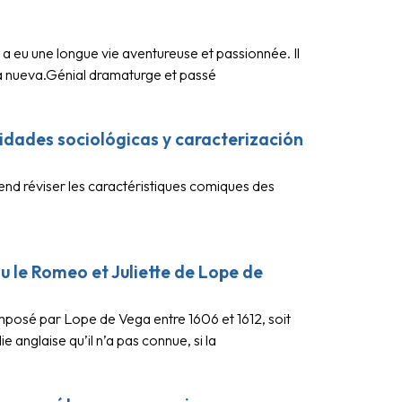
 eu une longue vie aventureuse et passionnée. Il
ia nueva.Génial dramaturge et passé
idades sociológicas y caracterización
nd réviser les caractéristiques comiques des
u le Romeo et Juliette de Lope de
mposé par Lope de Vega entre 1606 et 1612, soit
anglaise qu’il n’a pas connue, si la