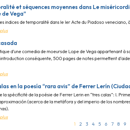
alité et séquences moyennes dans Le miséricordie
e de Vega”
es indices de temporalité dans le Ier Acte du Piadoso veneciano, 
plus
casada
ritique d’une comedia de moeursde Lope de Vega appartenant à s
 introduction conséquente, 500 pages de notes permettent d’aider 
plus
alas en la poesía “rara avis” de Ferrer Lerín (Ciud
 la spécificité de la poésie de Ferrer Lerin en “tres calas”: I. Prim
proximación (acerca de la metáfora y del imperio de los nombres)
mas).
plus
1
2
3
4
5
6
7
8
9