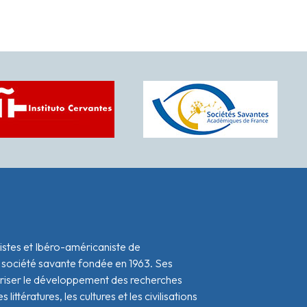
istes et Ibéro-américaniste de
 société savante fondée en 1963. Ses
oriser le développement des recherches
s littératures, les cultures et les civilisations