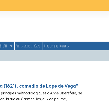
BERAM
Partenariats et réseaux
Club des doctorant·es
a (1621) , comedia de Lope de Vega”
es principes méthodologiques d’Anne Ubersfeld, de
men, la rue du Carmen, les jeux de paume,