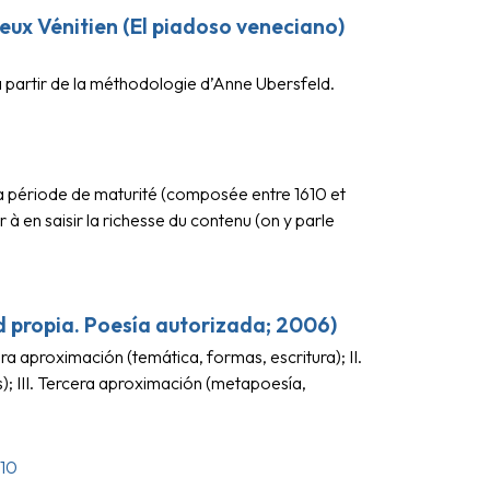
ux Vénitien (El piadoso veneciano)
à partir de la méthodologie d’Anne Ubersfeld.
a période de maturité (composée entre 1610 et
à en saisir la richesse du contenu (on y parle
ad propia. Poesía autorizada; 2006)
era aproximación (temática, formas, escritura); II.
; III. Tercera aproximación (metapoesía,
10