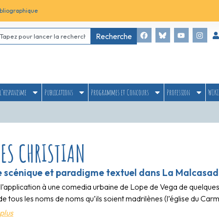
bliographique
Recherche
l’hispanisme
Publications
Programmes et Concours
Profession
WIKI
ES CHRISTIAN
 scénique et paradigme textuel dans La Malcasad
 de l’application à une comedia urbaine de Lope de Vega de quelqu
e tous les noms de noms qu’ils soient madrilènes (l’église du Car
plus