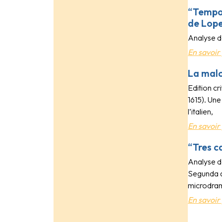
“Tempor
de Lop
Analyse d
En savoir 
La mal
Edition c
1615). Une
l’italien,
En savoir 
“Tres c
Analyse de
Segunda a
microdra
En savoir 