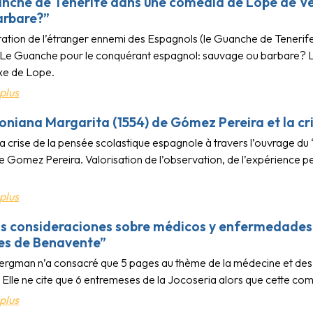
nche de Ténérife dans une comedia de Lope de Ve
arbare?”
ation de l’étranger ennemi des Espagnols (le Guanche de Tenerif
Le Guanche pour le conquérant espagnol: sauvage ou barbare? L’E
xe de Lope.
plus
oniana Margarita (1554) de Gómez Pereira et la cri
la crise de la pensée scolastique espagnole à travers l’ouvrage 
 Gomez Pereira. Valorisation de l’observation, de l’expérience pe
plus
s consideraciones sobre médicos y enfermedades e
es de Benavente”
rgman n’a consacré que 5 pages au thème de la médecine et des 
Elle ne cite que 6 entremeses de la Jocoseria alors que cette com
plus