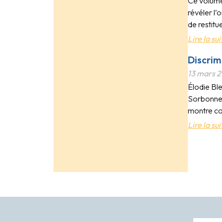
Ce volume
révéler l’
de restitu
Lire la sui
Discrim
13 mars 
Élodie Ble
Sorbonne N
montre com
Lire la sui