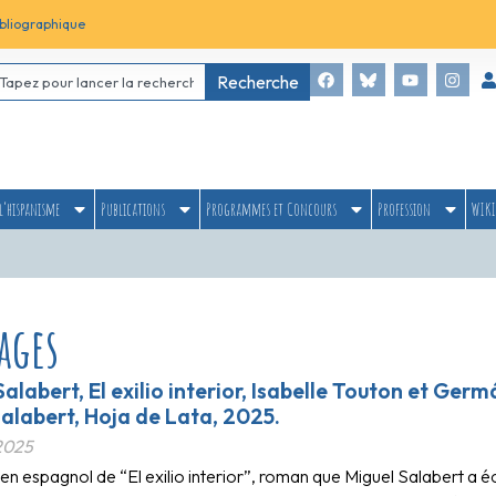
bliographique
Recherche
l’hispanisme
Publications
Programmes et Concours
Profession
WIKI
ages
Salabert, El exilio interior, Isabelle Touton et Ger
alabert, Hoja de Lata, 2025.
2025
en espagnol de “El exilio interior”, roman que Miguel Salabert a éc