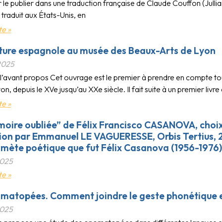
 le publier dans une traduction française de Claude Couffon (Julli
ut traduit aux États-Unis, en
te »
ture espagnole au musée des Beaux-Arts de Lyon
2025
e l’avant propos Cet ouvrage est le premier à prendre en compte t
on, depuis le XVe jusqu’au XXe siècle. Il fait suite à un premier livre 
te »
oire oubliée” de Félix Francisco CASANOVA, choix
ion par Emmanuel LE VAGUERESSE, Orbis Tertius, 2
omète poétique que fut Félix Casanova (1956-1976)
2025
te »
matopées. Comment joindre le geste phonétique et
2025