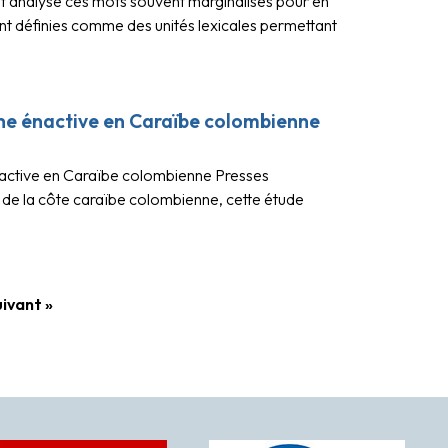
 analyse ces mots souvent marginalisés pour en
ent définies comme des unités lexicales permettant
oche énactive en Caraïbe colombienne
 énactive en Caraïbe colombienne Presses
e de la côte caraïbe colombienne, cette étude
ivant »