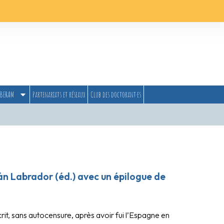
BERAM
Partenariats et réseaux
Club des doctorant·es
mán Labrador (éd.) avec un épilogue de
rit, sans autocensure, après avoir fui l’Espagne en