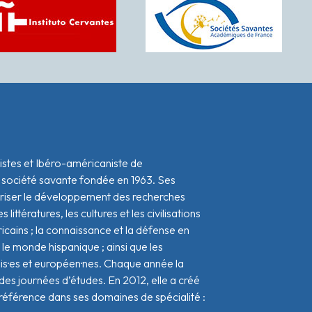
istes et Ibéro-américaniste de
 société savante fondée en 1963. Ses
oriser le développement des recherches
s littératures, les cultures et les civilisations
icains ; la connaissance et la défense en
le monde hispanique ; ainsi que les
ais·es et européen·nes. Chaque année la
s journées d’études. En 2012, elle a créé
référence dans ses domaines de spécialité :