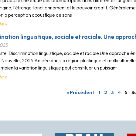
 propose une étude des onomatopées dans différentes langues et
origine, l’étrange fonctionnement et le pouvoir créatif. Généralem
er la perception acoustique de sons
te »
ination linguistique, sociale et raciale. Une appr
2025
stel Discrimination linguistique, sociale et raciale Une approche
ouvelle, 2025 Ancrée dans la région plurilingue et multiculturell
bien la variation linguistique peut constituer un puissant
te »
« Précédent
1
2
3
4
5
Su