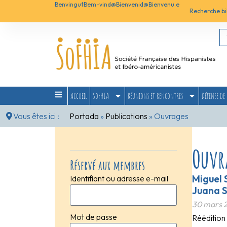
Benvingut
Bem-vind@
Bienvenid@
Bienvenu.e
Recherche bi
Accueil
SoFHIA
Réunions et rencontres
Défense de 
Vous êtes ici :
Portada
»
Publications
»
Ouvrages
Ouvr
Réservé aux membres
Miguel 
Identifiant ou adresse e-mail
Juana S
30 mars 
Mot de passe
Réédition 