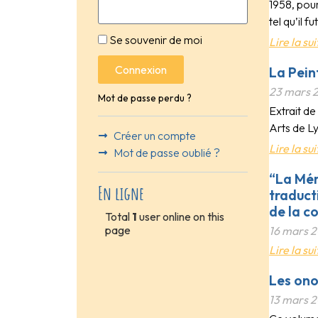
1958, pour
tel qu’il f
Se souvenir de moi
Lire la sui
Connexion
La Pein
23 mars 
Mot de passe perdu ?
Extrait d
Arts de Ly
Créer un compte
Lire la sui
Mot de passe oublié ?
“La Mém
En ligne
traduct
de la c
Total
1
user online on this
page
16 mars 
Lire la sui
Les ono
13 mars 