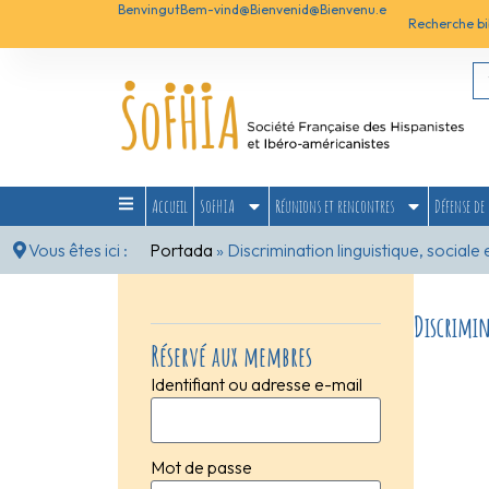
Benvingut
Bem-vind@
Bienvenid@
Bienvenu.e
Recherche bi
Accueil
SoFHIA
Réunions et rencontres
Défense de 
Vous êtes ici :
Portada
»
Discrimination linguistique, social
Discrimin
Réservé aux membres
Identifiant ou adresse e-mail
Mot de passe