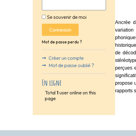
Se souvenir de moi
Ancrée da
Connexion
variation
phonique
Mot de passe perdu ?
historiqu
de décode
Créer un compte
stéréotyp
Mot de passe oublié ?
perçues e
significa
En ligne
propose u
rapports 
Total
1
user online on this
page