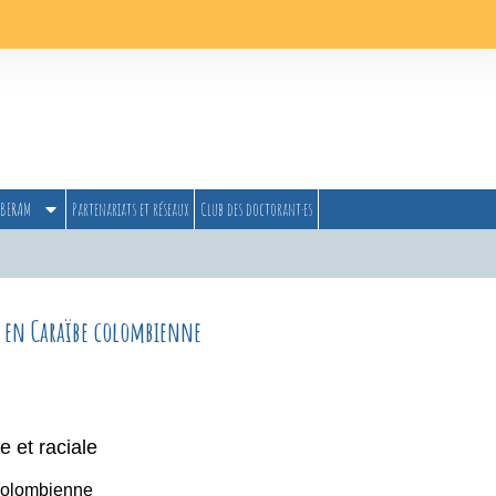
BERAM
Partenariats et réseaux
Club des doctorant·es
ve en Caraïbe colombienne
e et raciale
colombienne