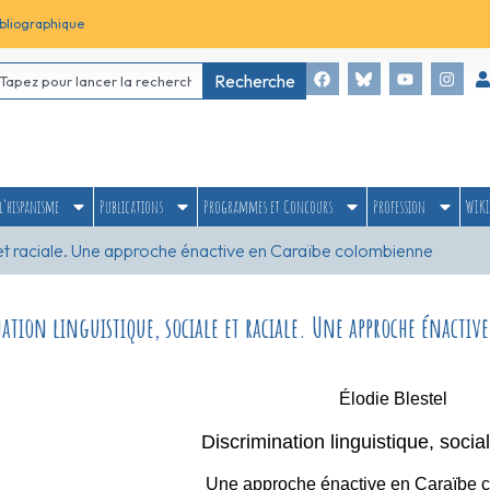
bliographique
Recherche
l’hispanisme
Publications
Programmes et Concours
Profession
WIKI
e et raciale. Une approche énactive en Caraïbe colombienne
ation linguistique, sociale et raciale. Une approche énacti
Élodie Blestel
Discrimination linguistique, social
Une approche énactive en Caraïbe 