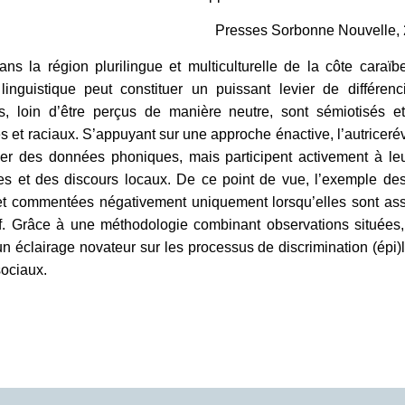
Presses Sorbonne Nouvelle,
ns la région plurilingue et multiculturelle de la côte cara
 linguistique peut constituer un puissant levier de différe
s, loin d’être perçus de manière neutre, sont sémiotisés et
es et raciaux. S’appuyant sur une approche énactive, l’autriceré
r des données phoniques, mais participent activement à leur
es et des discours locaux. De ce point de vue, l’exemple des g
t commentées négativement uniquement lorsqu’elles sont asso
tif. Grâce à une méthodologie combinant observations situées
n éclairage novateur sur les processus de discrimination (épi)li
sociaux.