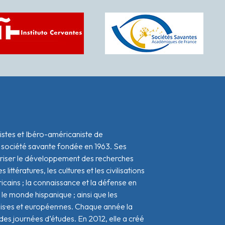
istes et Ibéro-américaniste de
 société savante fondée en 1963. Ses
oriser le développement des recherches
s littératures, les cultures et les civilisations
icains ; la connaissance et la défense en
le monde hispanique ; ainsi que les
ais·es et européen·nes. Chaque année la
s journées d’études. En 2012, elle a créé