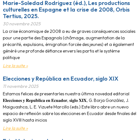
Marie-Soledad Rodriguez (éd.), Les productions
culturelles en Espagne et la crise de 2008, Orbis
Tertius, 2025.
30 novembre 2025
La crise économique de 2008 a eu de graves conséquences sociales
pour une partie des Espagnols (chômage, augmentation de la
précarité, expulsions, émigration forcée des jeunes) et a également
généré une profonde défiance envers les partis et le système
politique
Lire la suite »
Elecciones y República en Ecuador, siglo XIX
11 novembre 2025
Estamos felices de presentarles nuestra última novedad editorial
𝐄𝐥𝐞𝐜𝐜𝐢𝐨𝐧𝐞𝐬 𝐲 𝐑𝐞𝐩𝐮́𝐛𝐥𝐢𝐜𝐚 𝐞𝐧 𝐄𝐜𝐮𝐚𝐝𝐨𝐫, 𝐬𝐢𝐠𝐥𝐨 𝐗𝐈𝐗, G. Borja González, J.
Maiguashca, L. E. Vizuete Marcillo (eds.) Este libro abre un nuevo
espacio de reflexión sobre las elecciones en Ecuador desde finales del
siglo XVIII hasta inicios
Lire la suite »