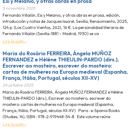
Esi y Melanio, y otras obras en prosa
5 novembre 2025
Fernando Villalón, Esi y Melanio, y otras obras en prosa, edición,
introducción y notas de Jacques Issorel, Sevilla, Renacimiento, 2025,
124 p. (Los Cuatro Vientos, 262), 16 €. La personalidad literaria de
Fernando Villalón (Sevilla-1881 – Madrid, 1930) se va
Lire la suite »
Maria do Rosário FERREIRA, Ángela MUÑOZ
FERNANDEZ e Hélène THIEULIN-PARDO (dirs.),
Escrever ao mosteiro, escrever do mosteiro:
cartas de mulheres na Europa medieval (Espanha,
França, Itália, Portugal, séculos XII-XV)
24 octobre 2025
Maria do Rosário FERREIRA, Ángela MUÑOZ FERNANDEZ e Hélène
THIEULIN-PARDO (dirs.), Escrever ao mosteiro, escrever do
mosteiro: cartas de mulheres na Europa medieval (Espanha,
França, Itália, Portugal, séculos XII-XV) Paris : e-Spania Books
(Studies, 14), ISBN : 978-2-919448-54-8 Este volume reúne
Lire la suite »