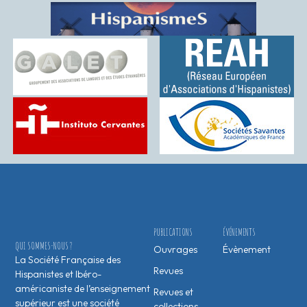
PUBLICATIONS
ÉVÉNEMENTS
QUI SOMMES-NOUS ?
Ouvrages
Évènement
La Société Française des
Revues
Hispanistes et Ibéro-
américaniste de l’enseignement
Revues et
supérieur est une société
collections