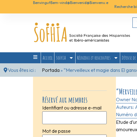
Benvingut
Bem-vind@
Bienvenid@
Bienvenu.e
Recherche bi
Accueil
SoFHIA
Réunions et rencontres
Défense de 
Vous êtes ici :
Portada
»
“Merveilleux et magie dans El gans
“Merveill
Réservé aux membres
Owner N
Auteurs:
Identifiant ou adresse e-mail
Numéro de
Etude d’u
amoureux 
Mot de passe