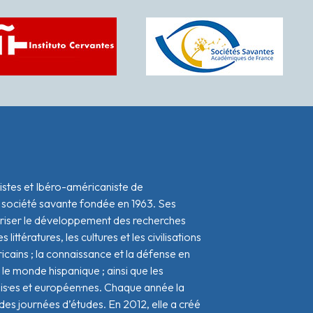
istes et Ibéro-américaniste de
 société savante fondée en 1963. Ses
oriser le développement des recherches
s littératures, les cultures et les civilisations
icains ; la connaissance et la défense en
le monde hispanique ; ainsi que les
ais·es et européen·nes. Chaque année la
s journées d’études. En 2012, elle a créé