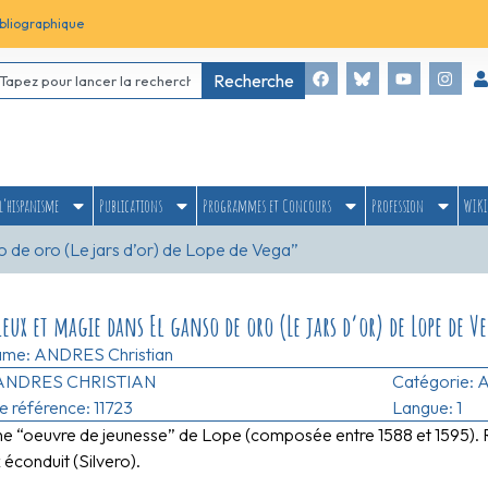
bliographique
Recherche
l’hispanisme
Publications
Programmes et Concours
Profession
WIKI
o de oro (Le jars d’or) de Lope de Vega”
eux et magie dans El ganso de oro (Le jars d’or) de Lope de V
ame:
ANDRES Christian
ANDRES CHRISTIAN
Catégorie:
A
 référence: 11723
Langue: 1
ne “oeuvre de jeunesse” de Lope (composée entre 1588 et 1595). 
éconduit (Silvero).