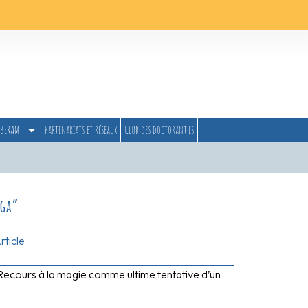
BERAM
Partenariats et réseaux
Club des doctorant·es
ega”
rticle
Recours à la magie comme ultime tentative d’un