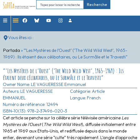
Recherche
Vous êtes ici :
Portada
»
“‘Les Mystères de l’Ouest’ (‘The Wild Wild West’, 1965-
1969) : Ils étaient deux célibataires, ou Le Surmâle et le Travesti”
“‘Les Mystères de l’Ouest’ (‘The Wild Wild West’, 1965-1969) : Ils
étaient deux célibataires, ou Le Surmâle et le Travesti”
Owner Name:
LE VAGUERESSE Emmanuel
Auteurs:
LE VAGUERESSE
Catégorie:
Article
EMMANUEL
Langue: French
Numéro de référence: 12494
ISBN-10(13): 978-2-37496-020-3
Cet article se penche sur la célèbre série télévisée américaine
Les
Mystères de l’Ouest
(
The Wild Wild West
), diffusée initialement entre
1965 et 1969 aux Etats-Unis, et rediffusée depuis dans le monde
entier, devenant une série “culte” très rapidement. L’angle d’approche