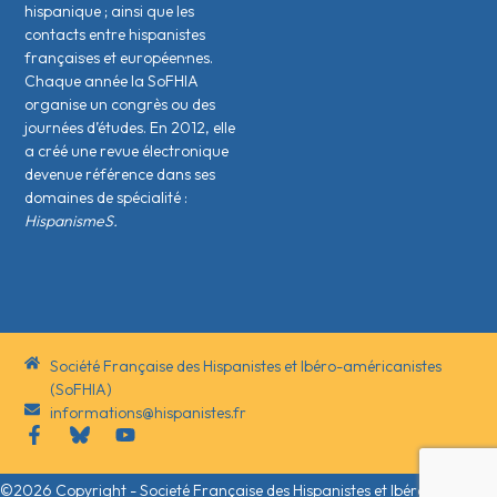
hispanique ; ainsi que les
contacts entre hispanistes
français·es et européen·nes.
Chaque année la SoFHIA
organise un congrès ou des
journées d’études. En 2012, elle
a créé une revue électronique
devenue référence dans ses
domaines de spécialité :
HispanismeS.
Société Française des Hispanistes et Ibéro-américanistes
(SoFHIA)
informations@hispanistes.fr
©2026 Copyright - Societé Française des Hispanistes et Ibéro-