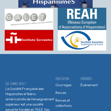
PUBLICATIONS
ÉVÉNEMENTS
QUI SOMMES-NOUS ?
Ouvrages
Évènement
La Société Française des
Revues
Hispanistes et Ibéro-
américaniste de l’enseignement
Revues et
supérieur est une société
collections
savante fondée en 1963. Ses