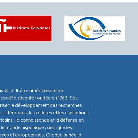
istes et Ibéro-américaniste de
 société savante fondée en 1963. Ses
oriser le développement des recherches
s littératures, les cultures et les civilisations
icains ; la connaissance et la défense en
le monde hispanique ; ainsi que les
ais·es et européen·nes. Chaque année la