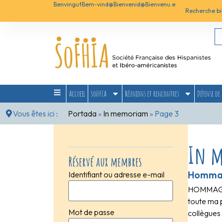
Benvingut
Bem-vind@
Bienvenid@
Bienvenu.e
Recherche bi
Accueil
SoFHIA
Réunions et rencontres
Défense de 
Vous êtes ici :
Portada
»
In memoriam
»
Page 3
In 
Réservé aux membres
Hommag
Identifiant ou adresse e-mail
HOMMAGE À
toute ma p
Mot de passe
collègues