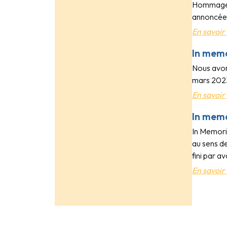
Hommage à
annoncée d
En savoir 
In mem
Nous avon
mars 2023.
En savoir 
In mem
In Memori
au sens de
fini par av
En savoir 