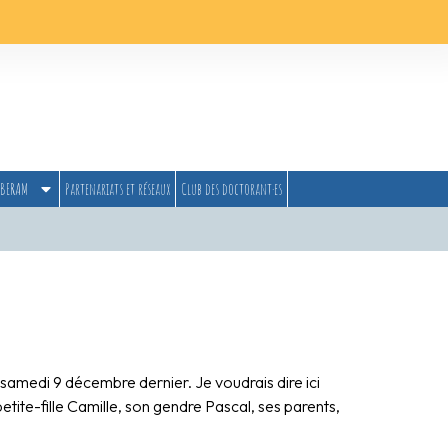
BERAM
Partenariats et réseaux
Club des doctorant·es
di 9 décembre dernier. Je voudrais dire ici
petite-fille Camille, son gendre Pascal, ses parents,