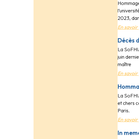
Hommage à
l’universi
2023, dan
En savoir 
Décès d
La SoFHIA
juin derni
maître
En savoir 
Hommag
La SoFHIA
et chers c
Paris.
En savoir 
In memo