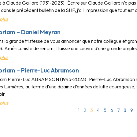
 Claude Gaillard (1931-2023) Écrire sur Claude Gaillard n’a pas é
ans le précédent bulletin de la SHF, j’ai l’impression que tout est 
plus
oriam – Daniel Meyran
s la grande tristesse de vous annoncer que notre collègue et gra
 Américaniste de renom, il laisse une œuvre d’une grande ampleur 
plus
oriam – Pierre-Luc Abramson
am Pierre-Luc ABRAMSON (1945-2023) Pierre-Luc Abramson n’est
s Lumières, au terme d’une dizaine d’années de lutte courageuse, 
oir
plus
1
2
3
4
5
6
7
8
9