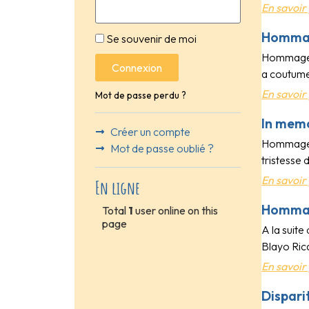
En savoir 
Hommag
Se souvenir de moi
Hommage à
Connexion
a coutume
En savoir 
Mot de passe perdu ?
In mem
Créer un compte
Hommage à
Mot de passe oublié ?
tristesse
En savoir 
En ligne
Hommage
Total
1
user online on this
page
A la suite
Blayo Rica
En savoir 
Dispari