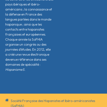
pays ibériques et ibéro-
américains ; la connaissance et
la défense en France des
langues parlées dans le monde
hispanique ; ainsi que les
contacts entre hispanistes
français·es et européen·nes.
Chaque année la SoFHIA
organise un congrès ou des
journées d’études. En 2012, elle
a créé une revue électronique
devenue référence dans ses
domaines de spécialité :
HispanismeS.
Société Française des Hispanistes et Ibéro-américanistes
(SoFHIA)