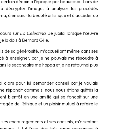
certain dédain à l’époque par beaucoup. Lors de
 à décrypter l’image, à analyser les procédés
 à en saisir la beauté artistique et à accéder au
 cours sur
La Celestina
. Je jubilai lorsque l’œuvre
e la dois à Bernard Gille.
mais de sa générosité, m’accueillant même dans ses
é à enseigner, car je ne pouvais me résoudre à
ans le secondaire me happa et je ne retournai plus
ai alors pour lui demander conseil car je voulais
 me répondit comme si nous nous étions quittés la
rent bientôt en une amitié qui se fondait sur une
ée de l’éthique et un plaisir mutuel à refaire le
 ses encouragements et ses conseils, m’orientant
ngager. Il fut l’une des très rares personnes à