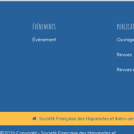
ÉVÉNEMENTS
PUBLICA
Évènement
Ouvrag
Revues
Revues e
Société Française des Hispanistes et Ibéro-a
©2026 Copyright - Societé Française des Hispanistes et