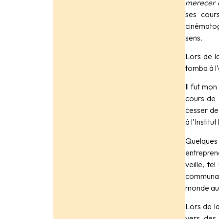
merecer 
ses cour
cinématog
sens.
Lors de l
tomba à l’
Il fut mo
cours de 
cesser de 
à l’Institu
Quelques 
entrepren
veille, t
communaut
monde au 
Lors de l
vers des 