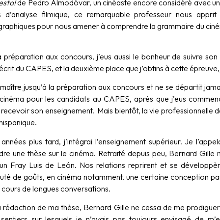
esto!
de Pedro Almodóvar, un cinéaste encore considéré avec un 
s d’analyse filmique, ce remarquable professeur nous apprit
raphiques pour nous amener à comprendre la grammaire du cinéma,
a préparation aux concours, j’eus aussi le bonheur de suivre son
écrit du CAPES, et la deuxième place que j’obtins à cette épreuve, j
n maître jusqu’à la préparation aux concours et ne se départit ja
cinéma pour les candidats au CAPES, après que j’eus commenc
recevoir son enseignement. Mais bientôt, la vie professionnelle d
t hispanique.
années plus tard, j’intégrai l’enseignement supérieur. Je l’appel
dre une thèse sur le cinéma. Retraité depuis peu, Bernard Gille
el un Fray Luis de León. Nos relations reprirent et se développè
é de goûts, en cinéma notamment, une certaine conception partag
cours de longues conversations.
a rédaction de ma thèse, Bernard Gille ne cessa de me prodiguer
sentiers sur lesquels je n’avais pas toujours envisagé de m’e