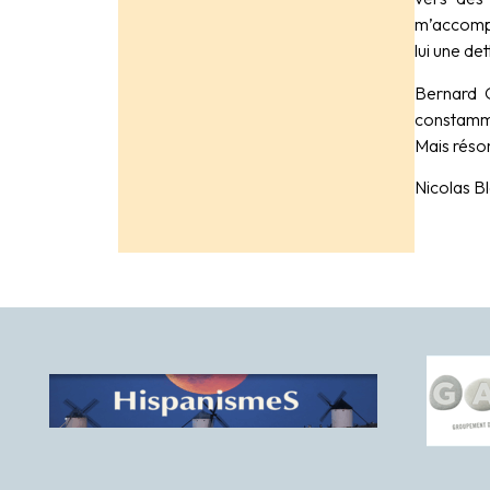
m’accompa
lui une det
Bernard G
constammen
Mais réson
Nicolas B