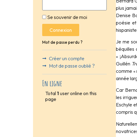
Bernard Gi
plus jamai
Denise Boy
Se souvenir de moi
poésie et
hispaniste
Connexion
Je me sou
Mot de passe perdu ?
béquilles 
« ¡Absurd
Créer un compte
Guillén
Tr
Mot de passe oublié ?
comme « m
année larg
En ligne
Car Berna
Total
1
user online on this
les irrigu
page
Eschyle et
compris qu
Naturelle
novatrice