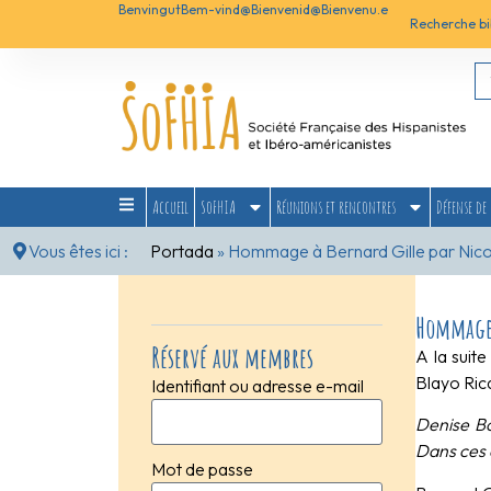
Benvingut
Bem-vind@
Bienvenid@
Bienvenu.e
Recherche bi
Accueil
SoFHIA
Réunions et rencontres
Défense de 
Vous êtes ici :
Portada
»
Hommage à Bernard Gille par Nico
Hommage 
Réservé aux membres
A la suit
Blayo Ric
Identifiant ou adresse e-mail
Denise Bo
Dans ces 
Mot de passe