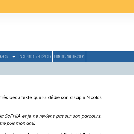
BERAM
Partenariats et réseaux
Club des doctorant·es
rès beau texte que lui dédie son disciple Nicolas
la SoFHIA et je ne reviens pas sur son parcours.
tre puis mon ami.