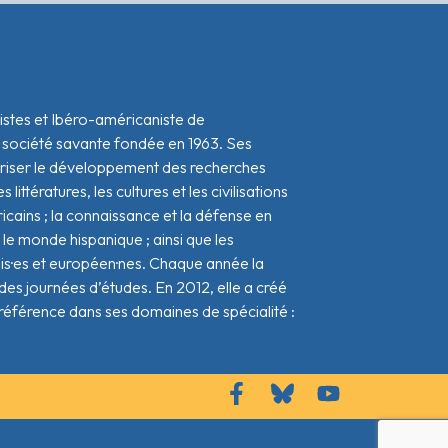
istes et Ibéro-américaniste de
 société savante fondée en 1963. Ses
oriser le développement des recherches
s littératures, les cultures et les civilisations
icains ; la connaissance et la défense en
le monde hispanique ; ainsi que les
ais·es et européen·nes. Chaque année la
s journées d’études. En 2012, elle a créé
référence dans ses domaines de spécialité :