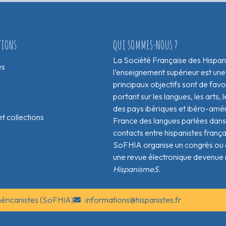
TIONS
QUI SOMMES-NOUS ?
La Société Française des Hispan
es
l’enseignement supérieur est une
principaux objectifs sont de fav
portant sur les langues, les arts, le
des pays ibériques et ibéro-amér
t collections
France des langues parlées dans 
contacts entre hispanistes franç
SoFHIA organise un congrès ou de
une revue électronique devenue 
HispanismeS.
méricanistes (SoFHIA)
informations@hispanistes.fr