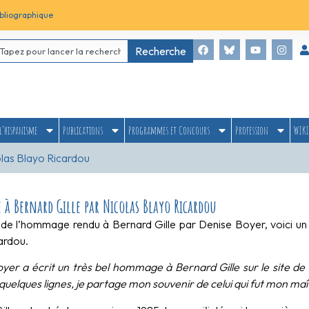
bliographique
Recherche
l’hispanisme
Publications
Programmes et Concours
Profession
WIKI
las Blayo Ricardou
à Bernard Gille par Nicolas Blayo Ricardou
e de l’hommage rendu à Bernard Gille par Denise Boyer, voici un t
ardou.
yer a écrit un très bel hommage à Bernard Gille sur le site de 
quelques lignes, je partage mon souvenir de celui qui fut mon maî