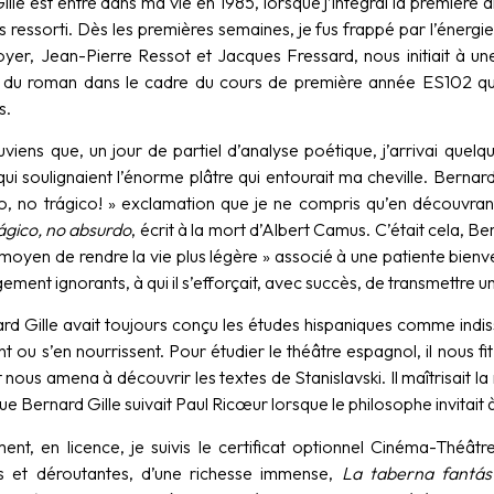
lle est entré dans ma vie en 1985, lorsque j’intégrai la première a
s ressorti. Dès les premières semaines, je fus frappé par l’énergie
er, Jean-Pierre Ressot et Jacques Fressard, nous initiait à une l
 du roman dans le cadre du cours de première année ES102 qui
s.
viens que, un jour de partiel d’analyse poétique, j’arrivai quelq
qui soulignaient l’énorme plâtre qui entourait ma cheville. Bernar
o, no trágico! » exclamation que je ne compris qu’en découvran
ágico, no absurdo
, écrit à la mort d’Albert Camus. C’était cela, B
oyen de rendre la vie plus légère » associé à une patiente bienve
ement ignorants, à qui il s’efforçait, avec succès, de transmettre un
rd Gille avait toujours conçu les études hispaniques comme indis
ent ou s’en nourrissent. Pour étudier le théâtre espagnol, il nous
 nous amena à découvrir les textes de Stanislavski. Il maîtrisait l
e Bernard Gille suivait Paul Ricœur lorsque le philosophe invitait
ment, en licence, je suivis le certificat optionnel Cinéma-Théâtr
s et déroutantes, d’une richesse immense,
La taberna fantás