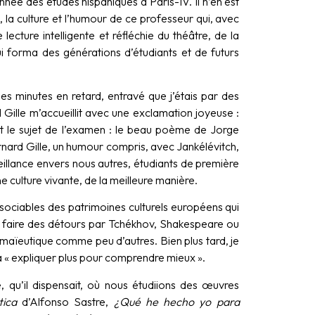
nnée des études hispaniques à Paris-IV. Il n’en est
, la culture et l’humour de ce professeur qui, avec
ecture intelligente et réfléchie du théâtre, de la
 forma des générations d’étudiants et de futurs
ues minutes en retard, entravé que j’étais par des
d Gille m’accueillit avec une exclamation joyeuse :
t le sujet de l’examen : le beau poème de Jorge
ernard Gille, un humour compris, avec Jankélévitch,
illance envers nous autres, étudiants de première
e culture vivante, de la meilleure manière.
sociables des patrimoines culturels européens qui
 fit faire des détours par Tchékhov, Shakespeare ou
a maïeutique comme peu d’autres. Bien plus tard, je
 à « expliquer plus pour comprendre mieux ».
e, qu’il dispensait, où nous étudiions des œuvres
tica
d’Alfonso Sastre,
¿
Qué he hecho yo para