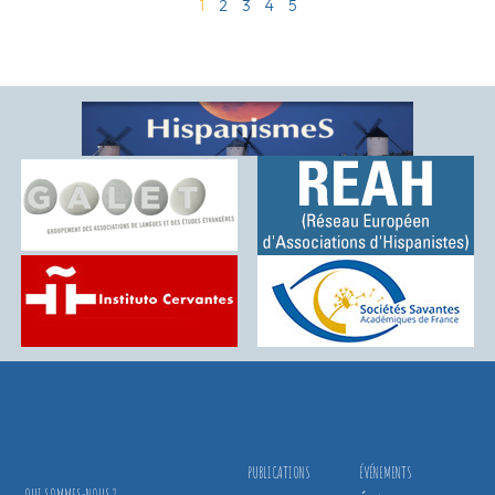
1
2
3
4
5
PUBLICATIONS
ÉVÉNEMENTS
QUI SOMMES-NOUS ?