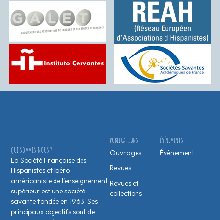
PUBLICATIONS
ÉVÉNEMENTS
QUI SOMMES-NOUS ?
Ouvrages
Évènement
La Société Française des
Revues
Hispanistes et Ibéro-
américaniste de l’enseignement
Revues et
supérieur est une société
collections
savante fondée en 1963. Ses
principaux objectifs sont de