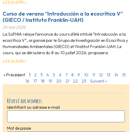
Lire la suite »
Curso de verano “Introducción a la ecocrítica V”
(GIECO / Instituto Franklin-UAH)
26 mai 2026
La SoFHIA relaye l’annonce du cours d’été intitulé “Introducción a la
ecocrítica V”, organisé par le Grupo de Investigación en Ecocrítica y
Humanidades Ambientales (GIECO) et l’Institut Franklin-UAH. Le
cours, qui se déroulera du 8 au 10 juillet 2026, proposera
Lire la suite »
« Précédent
1
2
3
4
5
6
7
8
9
10
11
12
13
14
15
16
17
18
19
20
21
22
23
Suivant »
Réservé aux membres
Identifiant ou adresse e-mail
Mot de passe