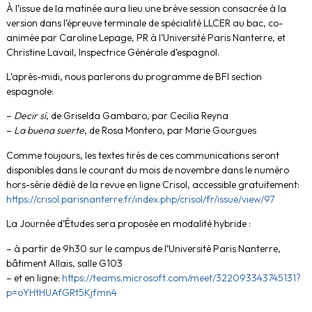
À l’issue de la matinée aura lieu une brève session consacrée à la
version dans l’épreuve terminale de spécialité LLCER au bac, co-
animée par Caroline Lepage, PR à l’Université Paris Nanterre, et
Christine Lavail, Inspectrice Générale d’espagnol.
L’après-midi, nous parlerons du programme de BFI section
espagnole:
–
Decir sí
, de Griselda Gambaro, par Cecilia Reyna
–
La buena suerte
, de Rosa Montero, par Marie Gourgues
Comme toujours, les textes tirés de ces communications seront
disponibles dans le courant du mois de novembre dans le numéro
hors-série dédié de la revue en ligne Crisol, accessible gratuitement:
https://crisol.parisnanterre.fr/index.php/crisol/fr/issue/view/97
La Journée d’Études sera proposée en modalité hybride :
– à partir de 9h30 sur le campus de l’Université Paris Nanterre,
bâtiment Allais, salle G103
– et en ligne:
https://teams.microsoft.com/meet/322093343745131?
p=oYHtHUAfGRt5Kjfmn4