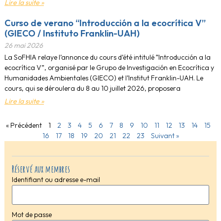
Lire la suite »
Curso de verano “Introducción a la ecocrítica V”
(GIECO / Instituto Franklin-UAH)
26 mai 2026
La SoFHIA relaye l’annonce du cours d’été intitulé “Introducción a la
ecocrítica V”, organisé par le Grupo de Investigación en Ecocrítica y
Humanidades Ambientales (GIECO) et l’Institut Franklin-UAH. Le
cours, qui se déroulera du 8 au 10 juillet 2026, proposera
Lire la suite »
« Précédent
1
2
3
4
5
6
7
8
9
10
11
12
13
14
15
16
17
18
19
20
21
22
23
Suivant »
Réservé aux membres
Identifiant ou adresse e-mail
Mot de passe