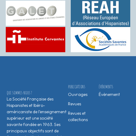
PUBLICATIONS
ÉVÉNEMENTS
QUI SOMMES-NOUS ?
Ouvrages
Évènement
La Société Française des
Revues
Hispanistes et Ibéro-
américaniste de l’enseignement
Revues et
supérieur est une société
collections
savante fondée en 1963. Ses
principaux objectifs sont de