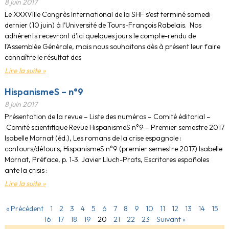
8 juin 2017
Le XXXVIIIe Congrès International de la SHF s’est terminé samedi
dernier (10 juin) à l’Université de Tours-François Rabelais. Nos
adhérents recevront d’ici quelques jours le compte-rendu de
l’Assemblée Générale, mais nous souhaitons dès à présent leur faire
connaître le résultat des
Lire la suite »
HispanismeS – n°9
8 juin 2017
Présentation de la revue – Liste des numéros – Comité éditorial –
Comité scientifique Revue HispanismeS n°9 – Premier semestre 2017
Isabelle Mornat (éd.), Les romans de la crise espagnole :
contours/détours, HispanismeS n°9 (premier semestre 2017) Isabelle
Mornat, Préface, p. 1-3. Javier Lluch-Prats, Escritores españoles
ante la crisis :
Lire la suite »
« Précédent
1
2
3
4
5
6
7
8
9
10
11
12
13
14
15
16
17
18
19
20
21
22
23
Suivant »