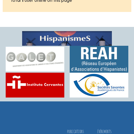
Total
1
user online on this page
PUBLICATIONS
ÉVÉNEMENTS