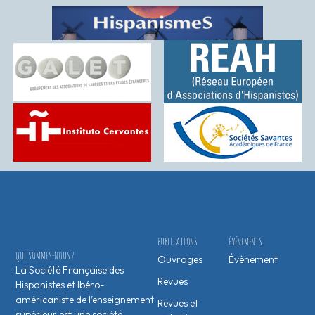
PUBLICATIONS
ÉVÉNEMENTS
QUI SOMMES-NOUS ?
Ouvrages
Évènement
La Société Française des
Revues
Hispanistes et Ibéro-
américaniste de l’enseignement
Revues et
supérieur est une société