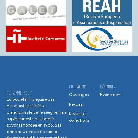
PUBLICATIONS
ÉVÉNEMENTS
QUI SOMMES-NOUS ?
Ouvrages
Évènement
La Société Française des
Revues
Hispanistes et Ibéro-
américaniste de l’enseignement
Revues et
supérieur est une société
collections
savante fondée en 1963. Ses
principaux objectifs sont de