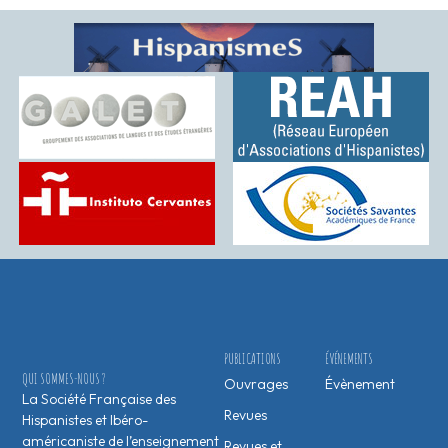
PUBLICATIONS
ÉVÉNEMENTS
QUI SOMMES-NOUS ?
Ouvrages
Évènement
La Société Française des
Revues
Hispanistes et Ibéro-
américaniste de l’enseignement
Revues et