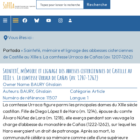
Recherche
Vous êtes ici :
Portada
»
Sainteté, mémoire et lignage des abbesses cisterciennes
de Castille au XIIIe s. La comtesse Urraca de Cañas (av. 1207-1262)
Sainteté, mémoire et lignage des abbesses cisterciennes de Castille au
XIIIe s. La comtesse Urraca de Cañas (av. 1207-1262)
Owner Name:
BAURY Ghislain
Auteurs:
BAURY, Ghislain
Catégorie:
Article
Numéro de référence: 11507
Langue: 1
La comtesse Urraca figure parmi les principales dames du XIIIe siècle
castillan. Fille de Diego López II de Haro (m. 1214), épouse du comte
Álvaro Núñez de Lara (m. 1218), elle exerça pendant son veuvage la
charge d’abbesse du monastère de Cañas (1222-1262), sur lequel les
Haro exerçaient un droit de patronage. Après sa mort, la
communauté célébra sa mémoire comme celle d’une supérieure