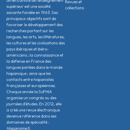
américaniste de l’enseignement
Revues et
supérieur est une société
collections
savante fondée en 1963. Ses
principaux objectifs sont de
favoriser le développement des
recherches portant sur les
langues, les arts, les littératures,
les cultures et les civilisations des
pays ibériques et ibéro-
américains ; la connaissance et
la défense en France des
langues parlées dans le monde
hispanique ; ainsi que les
contacts entre hispanistes
français·es et européen·nes.
Chaque année la SoFHIA
organise un congrès ou des
journées d’études. En 2012, elle
a créé une revue électronique
devenue référence dans ses
domaines de spécialité :
HispanismeS.