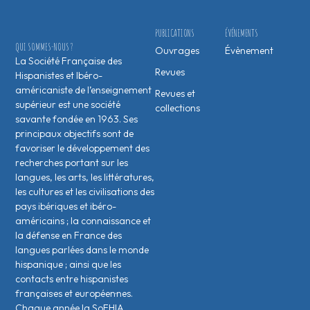
PUBLICATIONS
ÉVÉNEMENTS
QUI SOMMES-NOUS ?
Ouvrages
Évènement
La Société Française des
Revues
Hispanistes et Ibéro-
américaniste de l’enseignement
Revues et
supérieur est une société
collections
savante fondée en 1963. Ses
principaux objectifs sont de
favoriser le développement des
recherches portant sur les
langues, les arts, les littératures,
les cultures et les civilisations des
pays ibériques et ibéro-
américains ; la connaissance et
la défense en France des
langues parlées dans le monde
hispanique ; ainsi que les
contacts entre hispanistes
français·es et européen·nes.
Chaque année la SoFHIA