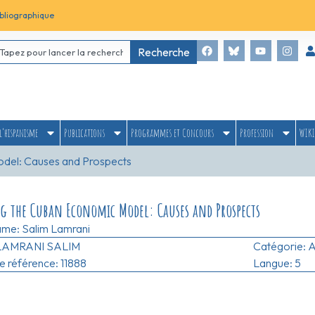
bliographique
Recherche
l’hispanisme
Publications
Programmes et Concours
Profession
WIKI
del: Causes and Prospects
g the Cuban Economic Model: Causes and Prospects
ame:
Salim Lamrani
LAMRANI SALIM
Catégorie:
A
 référence: 11888
Langue: 5