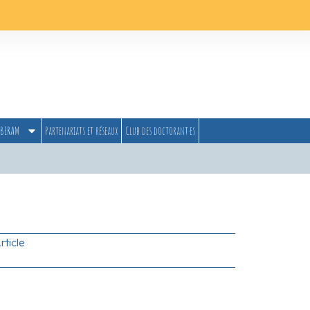
BERAM
Partenariats et réseaux
Club des doctorant·es
rticle