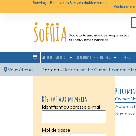
Benvingut
Bem-vind@
Bienvenid@
Bienvenu.e
Recherche bi
Accueil
SoFHIA
Réunions et rencontres
Défense de 
Vous êtes ici :
Portada
»
Reforming the Cuban Economic Mo
Reformin
Réservé aux membres
Owner N
Auteurs:
Identifiant ou adresse e-mail
Numéro de
Mot de passe