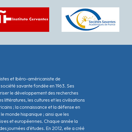
istes et Ibéro-américaniste de
 société savante fondée en 1963. Ses
oriser le développement des recherches
s littératures, les cultures et les civilisations
icains ; la connaissance et la défense en
le monde hispanique ; ainsi que les
ais·es et européen·nes. Chaque année la
s journées d’études. En 2012, elle a créé