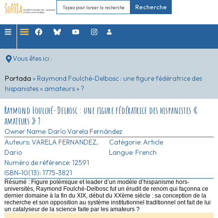
Recherche
Vous êtes ici :
Portada
»
Raymond Foulché-Delbosc : une figure fédératrice des
hispanistes « amateurs » ?
Raymond Foulché-Delbosc : une figure fédératrice des hispanistes «
amateurs » ?
Owner Name:
Darío Varela Fernández
Auteurs:
VARELA FERNANDEZ,
Catégorie:
Article
Dario
Langue: French
Numéro de référence: 12591
ISBN-10(13): 1775-3821
Résumé : Figure polémique et leader d’un modèle d’hispanisme hors-
universités, Raymond Foulché-Delbosc fut un érudit de renom qui façonna ce
dernier domaine à la fin du XIX, début du XXème siècle : sa conception de la
recherche et son opposition au système institutionnel traditionnel ont fait de lui
un catalyseur de la science faite par les amateurs ?