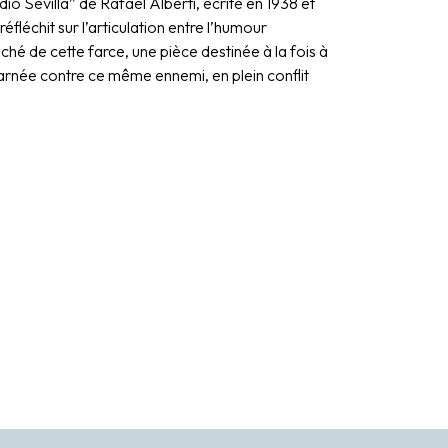
io Sevilla” de Rafael Alberti, écrite en 1938 et
éfléchit sur l’articulation entre l’humour
hé de cette farce, une pièce destinée à la fois à
charnée contre ce même ennemi, en plein conflit