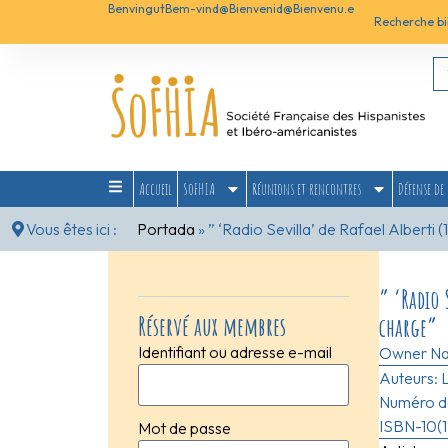
Benvingut
Bem-vind@
Bienvenid@
Bienvenu.e
Recherche bi
Accueil
SoFHIA
Réunions et rencontres
Défense de 
Vous êtes ici :
Portada
»
” ‘Radio Sevilla’ de Rafael Alberti 
” ‘Radio 
Réservé aux membres
charge”
Identifiant ou adresse e-mail
Owner N
Auteurs:
Numéro de
ISBN-10(1
Mot de passe