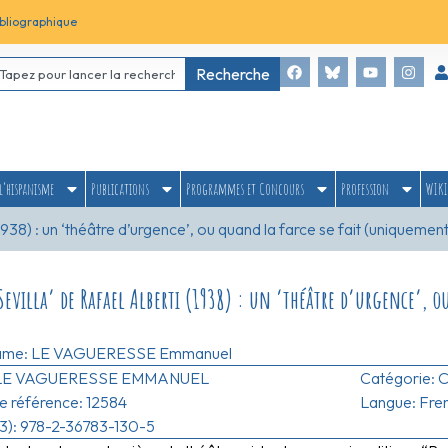
bliographique
Recherche
l’hispanisme
Publications
Programmes et Concours
Profession
WIKI
(1938) : un ‘théâtre d’urgence’, ou quand la farce se fait (uniquemen
Sevilla’ de Rafael Alberti (1938) : un ‘théâtre d’urgence’, 
ame:
LE VAGUERESSE Emmanuel
LE VAGUERESSE EMMANUEL
Catégorie:
C
 référence: 12584
Langue: Fre
3): 978-2-36783-130-5