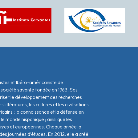
istes et Ibéro-américaniste de
 société savante fondée en 1963. Ses
oriser le développement des recherches
s littératures, les cultures et les civilisations
icains ; la connaissance et la défense en
le monde hispanique ; ainsi que les
ais·es et européen·nes. Chaque année la
s journées d’études. En 2012, elle a créé