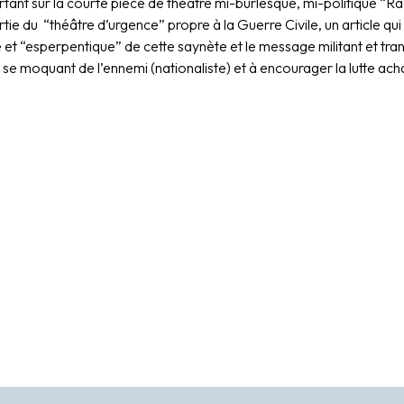
rtant sur la courte pièce de théâtre mi-burlesque, mi-politique “Rad
rtie du “théâtre d’urgence” propre à la Guerre Civile, un article qui r
et “esperpentique” de cette saynète et le message militant et tranc
n se moquant de l’ennemi (nationaliste) et à encourager la lutte a