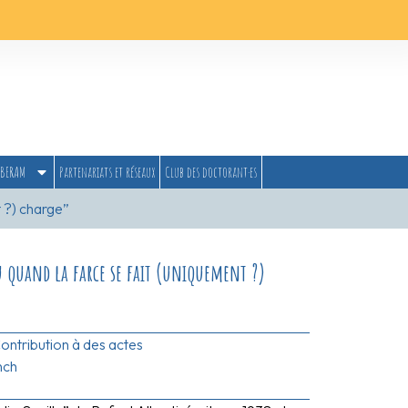
BERAM
Partenariats et réseaux
Club des doctorant·es
t ?) charge”
ou quand la farce se fait (uniquement ?)
ontribution à des actes
nch