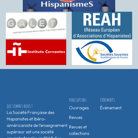
PUBLICATIONS
ÉVÉNEMENTS
QUI SOMMES-NOUS ?
Ouvrages
Évènement
La Société Française des
Revues
Hispanistes et Ibéro-
américaniste de l’enseignement
Revues et
supérieur est une société
collections