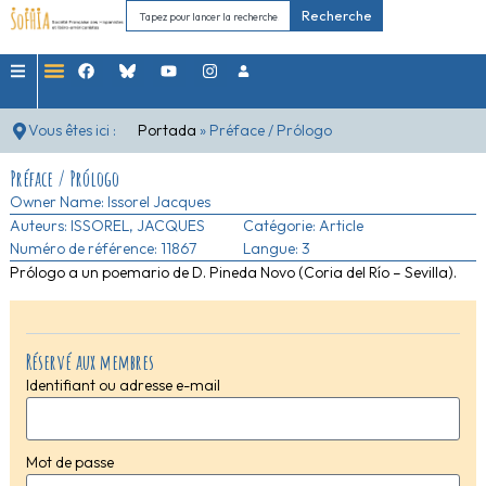
Recherche
Vous êtes ici :
Portada
»
Préface / Prólogo
Préface / Prólogo
Owner Name:
Issorel Jacques
Auteurs:
ISSOREL, JACQUES
Catégorie:
Article
Numéro de référence: 11867
Langue: 3
Prólogo a un poemario de D. Pineda Novo (Coria del Río – Sevilla).
Réservé aux membres
Identifiant ou adresse e-mail
Mot de passe