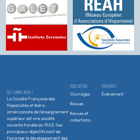
PUBLICATIONS
ÉVÉNEMENTS
QUI SOMMES-NOUS ?
Ouvrages
Évènement
La Société Française des
Revues
Hispanistes et Ibéro-
américaniste de l’enseignement
Revues et
supérieur est une société
collections
savante fondée en 1963. Ses
principaux objectifs sont de
favoriser le développement des