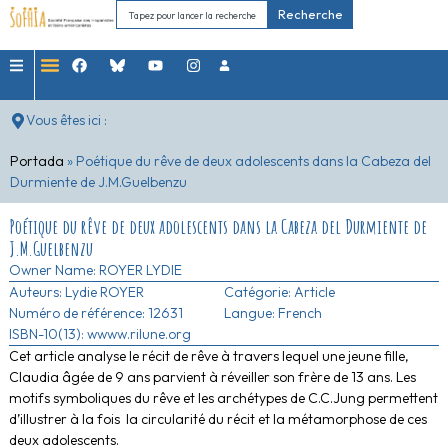
Recherche
Vous êtes ici :
Portada
»
Poétique du rêve de deux adolescents dans la Cabeza del
Durmiente de J.M.Guelbenzu
Poétique du rêve de deux adolescents dans la Cabeza del Durmiente de
J.M.Guelbenzu
Owner Name:
ROYER LYDIE
Auteurs:
Lydie ROYER
Catégorie:
Article
Numéro de référence: 12631
Langue: French
ISBN-10(13): wwww.rilune.org
Cet article analyse le récit de rêve à travers lequel une jeune fille,
Claudia âgée de 9 ans parvient à réveiller son frère de 13 ans. Les
motifs symboliques du rêve et les archétypes de C.C.Jung permettent
d’illustrer à la fois la circularité du récit et la métamorphose de ces
deux adolescents.