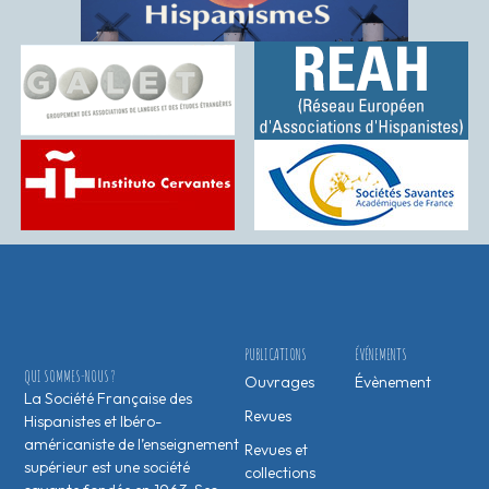
PUBLICATIONS
ÉVÉNEMENTS
QUI SOMMES-NOUS ?
Ouvrages
Évènement
La Société Française des
Revues
Hispanistes et Ibéro-
américaniste de l’enseignement
Revues et
supérieur est une société
collections