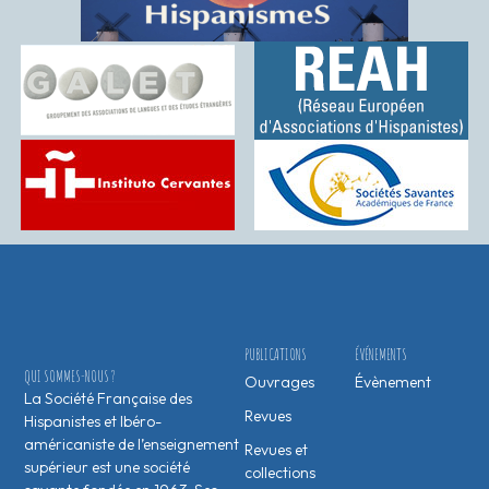
PUBLICATIONS
ÉVÉNEMENTS
QUI SOMMES-NOUS ?
Ouvrages
Évènement
La Société Française des
Revues
Hispanistes et Ibéro-
américaniste de l’enseignement
Revues et
supérieur est une société
collections