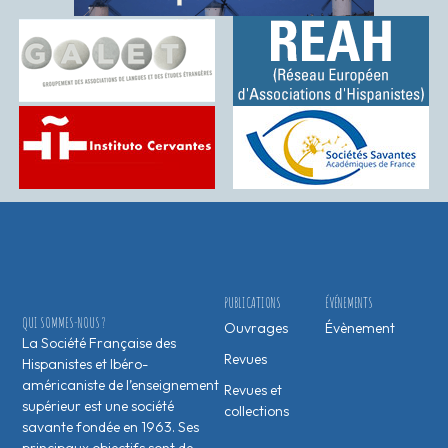
PUBLICATIONS
ÉVÉNEMENTS
QUI SOMMES-NOUS ?
Ouvrages
Évènement
La Société Française des
Revues
Hispanistes et Ibéro-
américaniste de l’enseignement
Revues et
supérieur est une société
collections
savante fondée en 1963. Ses