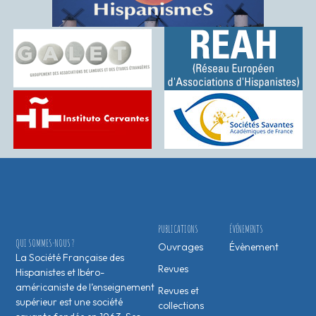
PUBLICATIONS
ÉVÉNEMENTS
QUI SOMMES-NOUS ?
Ouvrages
Évènement
La Société Française des
Revues
Hispanistes et Ibéro-
américaniste de l’enseignement
Revues et
supérieur est une société
collections