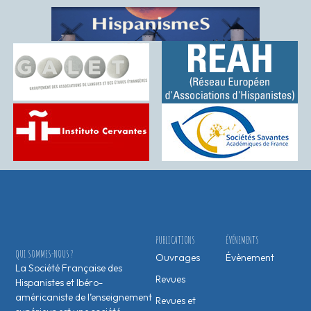
PUBLICATIONS
ÉVÉNEMENTS
QUI SOMMES-NOUS ?
Ouvrages
Évènement
La Société Française des
Revues
Hispanistes et Ibéro-
américaniste de l’enseignement
Revues et