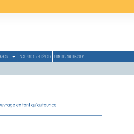
BERAM
Partenariats et réseaux
Club des doctorant·es
uvrage en tant qu'auteurice