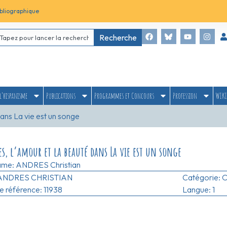
bliographique
Recherche
l’hispanisme
Publications
Programmes et Concours
Profession
WIKI
ans La vie est un songe
s, l’amour et la beauté dans La vie est un songe
ame:
ANDRES Christian
ANDRES CHRISTIAN
Catégorie:
O
 référence: 11938
Langue: 1