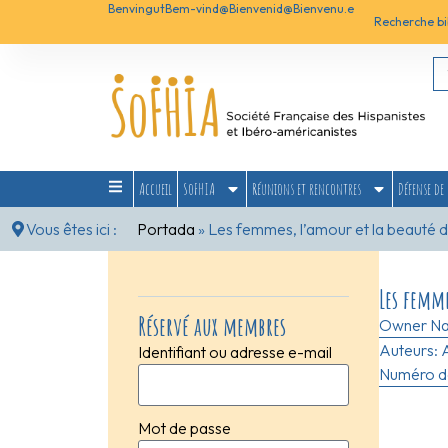
Benvingut
Bem-vind@
Bienvenid@
Bienvenu.e
Recherche bi
Accueil
SoFHIA
Réunions et rencontres
Défense de 
Vous êtes ici :
Portada
»
Les femmes, l’amour et la beauté d
Les femme
Réservé aux membres
Owner N
Auteurs:
Identifiant ou adresse e-mail
Numéro de
Mot de passe