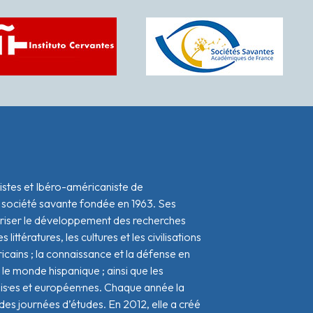
istes et Ibéro-américaniste de
 société savante fondée en 1963. Ses
oriser le développement des recherches
s littératures, les cultures et les civilisations
icains ; la connaissance et la défense en
le monde hispanique ; ainsi que les
ais·es et européen·nes. Chaque année la
s journées d’études. En 2012, elle a créé