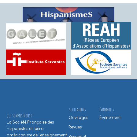
PUBLICATIONS
ÉVÉNEMENTS
QUI SOMMES-NOUS ?
Ouvrages
Évènement
La Société Française des
Revues
Hispanistes et Ibéro-
américaniste de l’enseignement
Revues et