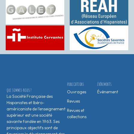
PUBLICATIONS
ÉVÉNEMENTS
QUI SOMMES-NOUS ?
Ouvrages
Évènement
La Société Française des
Revues
Hispanistes et Ibéro-
américaniste de l’enseignement
Revues et
supérieur est une société
collections
savante fondée en 1963. Ses
principaux objectifs sont de