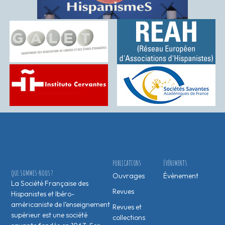
PUBLICATIONS
ÉVÉNEMENTS
QUI SOMMES-NOUS ?
Ouvrages
Évènement
La Société Française des
Revues
Hispanistes et Ibéro-
américaniste de l’enseignement
Revues et
supérieur est une société
collections