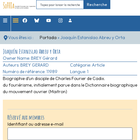
Recherche
Vous êtes ici :
Portada
»
Joaquín Estanislao Abreu y Orta
Joaquín Estanislao Abreu y Orta
Owner Name:
BREY Gérard
Auteurs:
BREY GERARD
Catégorie:
Article
Numéro de référence: 11989
Langue: 1
Biographie d’un disciple de Charles Fourier de Cadix.
du fouriérisme, initialement parue dans le Dictionnaire biographique
du mouvement ouvrier (Maitron)
Réservé aux membres
Identifiant ou adresse e-mail