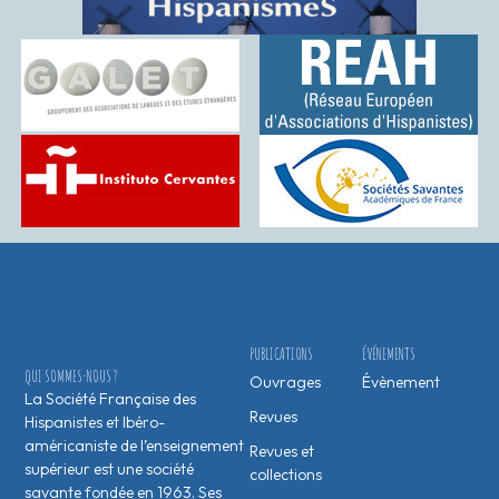
PUBLICATIONS
ÉVÉNEMENTS
QUI SOMMES-NOUS ?
Ouvrages
Évènement
La Société Française des
Revues
Hispanistes et Ibéro-
américaniste de l’enseignement
Revues et
supérieur est une société
collections
savante fondée en 1963. Ses