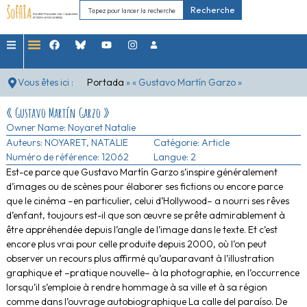
Recherche
Vous êtes ici :
Portada
»
« Gustavo Martín Garzo »
« Gustavo Martín Garzo »
Owner Name:
Noyaret Natalie
Auteurs:
NOYARET, NATALIE
Catégorie:
Article
Numéro de référence: 12062
Langue: 2
Est-ce parce que Gustavo Martín Garzo s’inspire généralement
d’images ou de scènes pour élaborer ses fictions ou encore parce
que le cinéma –en particulier, celui d’Hollywood– a nourri ses rêves
d’enfant, toujours est-il que son œuvre se prête admirablement à
être appréhendée depuis l’angle de l’image dans le texte. Et c’est
encore plus vrai pour celle produite depuis 2000, où l’on peut
observer un recours plus affirmé qu’auparavant à l’illustration
graphique et –pratique nouvelle– à la photographie, en l’occurrence
lorsqu’il s’emploie à rendre hommage à sa ville et à sa région
comme dans l’ouvrage autobiographique La calle del paraíso. De