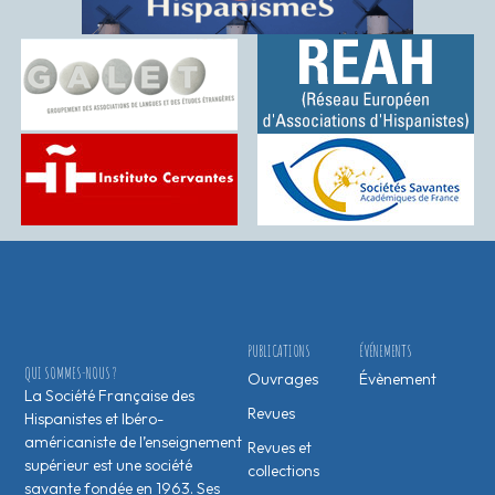
PUBLICATIONS
ÉVÉNEMENTS
QUI SOMMES-NOUS ?
Ouvrages
Évènement
La Société Française des
Revues
Hispanistes et Ibéro-
américaniste de l’enseignement
Revues et
supérieur est une société
collections
savante fondée en 1963. Ses