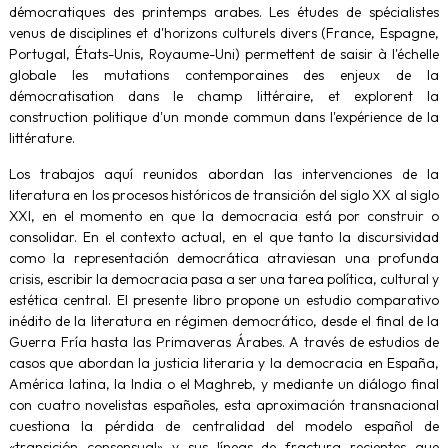
démocratiques des printemps arabes. Les études de spécialistes
venus de disciplines et d'horizons culturels divers (France, Espagne,
Portugal, États-Unis, Royaume-Uni) permettent de saisir à l'échelle
globale les mutations contemporaines des enjeux de la
démocratisation dans le champ littéraire, et explorent la
construction politique d'un monde commun dans l'expérience de la
littérature.
Los trabajos aquí reunidos abordan las intervenciones de la
literatura en los procesos históricos de transición del siglo XX al siglo
XXI, en el momento en que la democracia está por construir o
consolidar. En el contexto actual, en el que tanto la discursividad
como la representación democrática atraviesan una profunda
crisis, escribir la democracia pasa a ser una tarea política, cultural y
estética central. El presente libro propone un estudio comparativo
inédito de la literatura en régimen democrático, desde el final de la
Guerra Fría hasta las Primaveras Árabes. A través de estudios de
casos que abordan la justicia literaria y la democracia en España,
América latina, la India o el Maghreb, y mediante un diálogo final
con cuatro novelistas españoles, esta aproximación transnacional
cuestiona la pérdida de centralidad del modelo español de
«transición consensual» y sus líneas de fractura recientes que