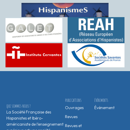
PUBLICATIONS
ÉVÉNEMENTS
QUI SOMMES-NOUS ?
Ouvrages
Évènement
La Société Française des
Revues
Hispanistes et Ibéro-
américaniste de l’enseignement
Revues et