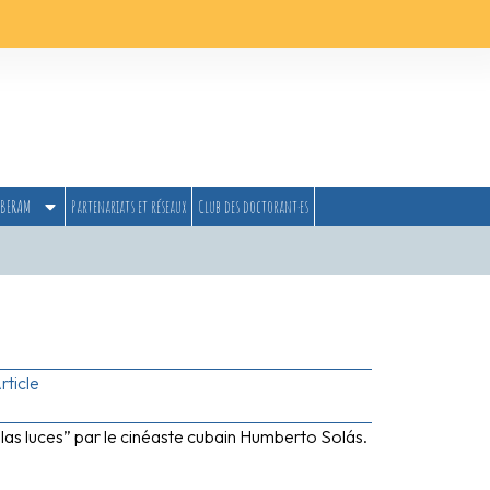
BERAM
Partenariats et réseaux
Club des doctorant·es
rticle
 las luces” par le cinéaste cubain Humberto Solás.