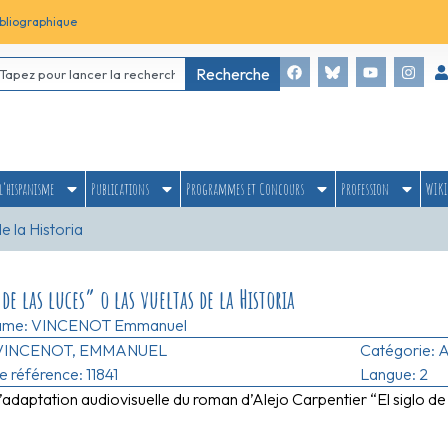
bliographique
Recherche
l’hispanisme
Publications
Programmes et Concours
Profession
WIKI
de la Historia
 de las luces” o las vueltas de la Historia
ame:
VINCENOT Emmanuel
VINCENOT, EMMANUEL
Catégorie:
A
 référence: 11841
Langue: 2
’adaptation audiovisuelle du roman d’Alejo Carpentier “El siglo de