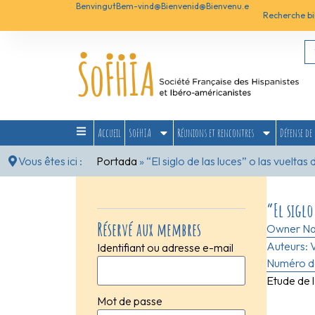
Benvingut
Bem-vind@
Bienvenid@
Bienvenu.e
Recherche bi
Accueil
SoFHIA
Réunions et rencontres
Défense de 
Vous êtes ici :
Portada
»
“El siglo de las luces” o las vueltas 
“El siglo
Réservé aux membres
Owner N
Auteurs:
Identifiant ou adresse e-mail
Numéro de
Etude de l
Mot de passe