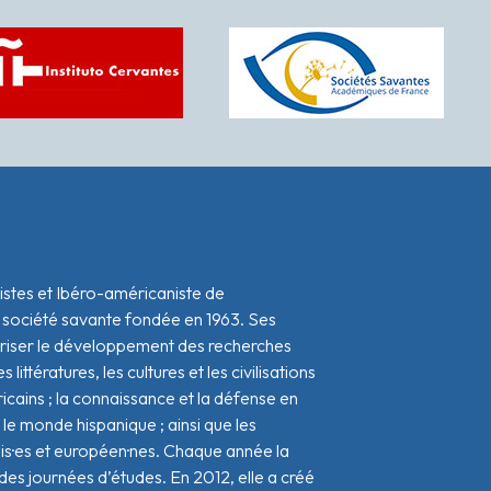
istes et Ibéro-américaniste de
 société savante fondée en 1963. Ses
oriser le développement des recherches
s littératures, les cultures et les civilisations
icains ; la connaissance et la défense en
le monde hispanique ; ainsi que les
ais·es et européen·nes. Chaque année la
s journées d’études. En 2012, elle a créé